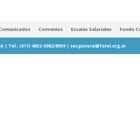
Comunicados
Convenios
Escalas Salariales
Fondo 
BA | Tel.: (011) 4832-0982/8059 |
secgeneral@fatel.org.ar