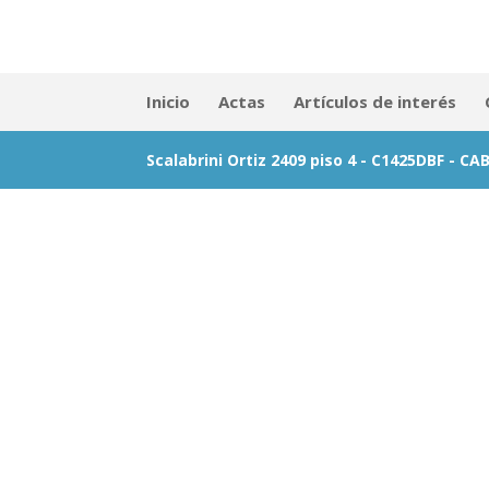
Inicio
Actas
Artículos de interés
Scalabrini Ortiz 2409 piso 4 - C1425DBF - CA